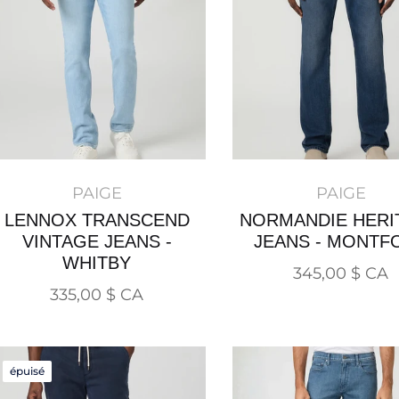
PAIGE
PAIGE
LENNOX TRANSCEND
NORMANDIE HERI
VINTAGE JEANS -
JEANS - MONTF
WHITBY
Prix
345,00 $ CA
Prix
335,00 $ CA
normal
normal
épuisé