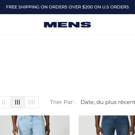
FREE SHIPPING ON ORDERS OVER $200 ON U.S ORDERS
Collection
:
Trier Par :
Denim