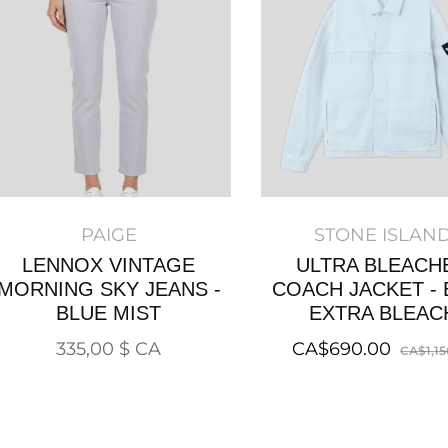
PAIGE
STONE ISLAN
LENNOX VINTAGE
ULTRA BLEACH
MORNING SKY JEANS -
COACH JACKET - 
BLUE MIST
EXTRA BLEAC
Prix
Regular
335,00 $ CA
CA$690.00
CA$1,15
normal
price