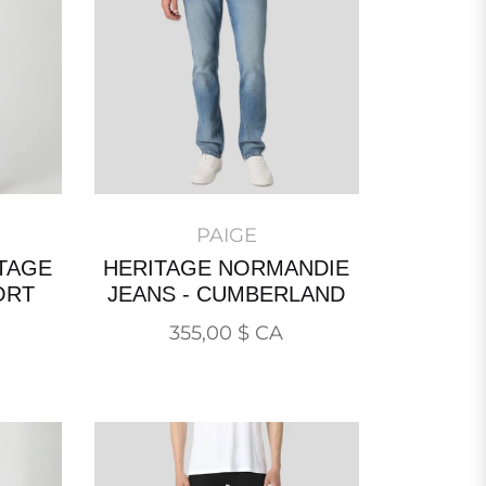
PAIGE
TAGE
HERITAGE NORMANDIE
ORT
JEANS - CUMBERLAND
Prix
355,00 $ CA
normal