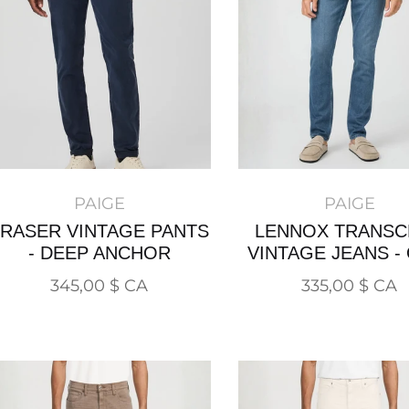
PAIGE
PAIGE
FRASER VINTAGE PANTS
LENNOX TRANSC
- DEEP ANCHOR
VINTAGE JEANS -
Prix
Prix
345,00 $ CA
335,00 $ CA
normal
normal