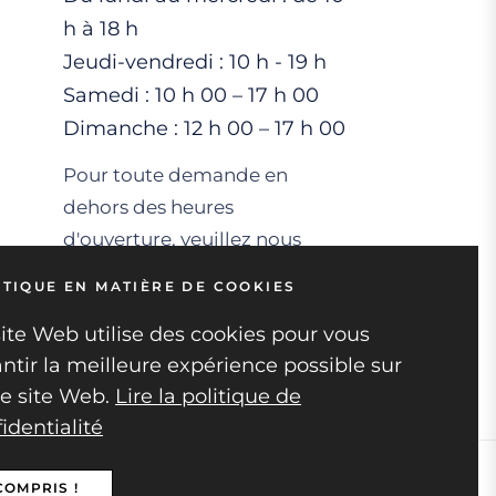
h à 18 h
Jeudi-vendredi : 10 h - 19 h
Samedi : 10 h 00 – 17 h 00
Dimanche : 12 h 00 – 17 h 00
Pour toute demande en
dehors des heures
d'ouverture, veuillez nous
envoyer un e-mail et nous
ITIQUE EN MATIÈRE DE COOKIES
vous répondrons dans un
ite Web utilise des cookies pour vous
délai de 24 à 48 heures.
ntir la meilleure expérience possible sur
re site Web.
Lire la politique de
identialité
COMPRIS !