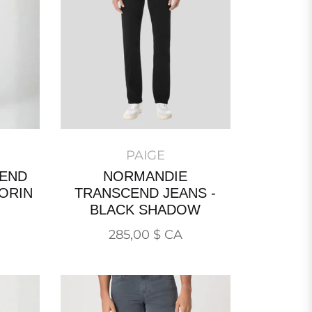
PAIGE
END
NORMANDIE
 ORIN
TRANSCEND JEANS -
BLACK SHADOW
Prix
285,00 $ CA
normal