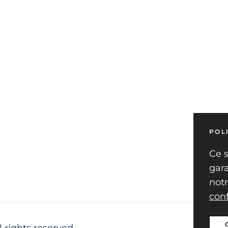
POL
Ce s
gara
not
conf
l rights reserved