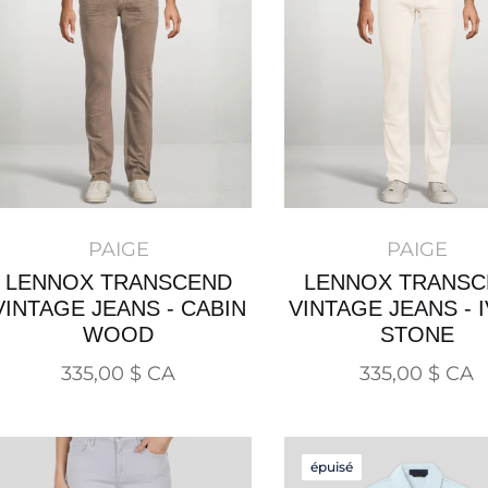
PAIGE
PAIGE
LENNOX TRANSCEND
LENNOX TRANSC
VINTAGE JEANS - CABIN
VINTAGE JEANS - 
WOOD
STONE
Prix
Prix
335,00 $ CA
335,00 $ CA
normal
normal
épuisé