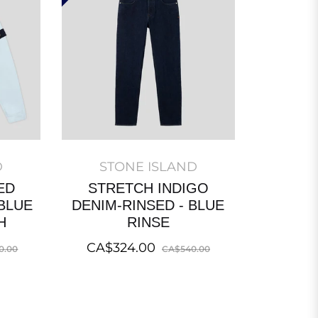
D
STONE ISLAND
ED
STRETCH INDIGO
BLUE
DENIM-RINSED - BLUE
H
RINSE
Sale
Regular
Sale
CA$324.00
0.00
CA$540.00
price
price
price