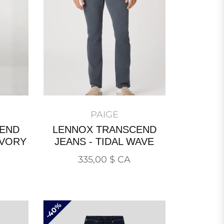
PAIGE
END
LENNOX TRANSCEND
IVORY
JEANS - TIDAL WAVE
Prix
335,00 $ CA
normal
40%