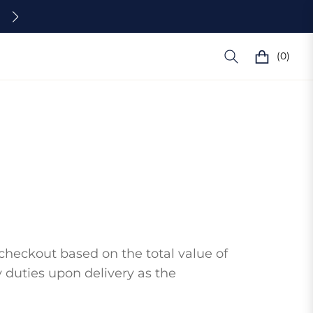
FREE SHIPPING ON ORDERS OVER $100 IN
EN
(0)
Chariot
checkout based on the total value of
 duties upon delivery as the