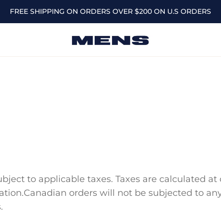
FREE SHIPPING ON ORDERS OVER $200 ON U.S ORDERS
ject to applicable taxes. Taxes are calculated at 
ation.
Canadian orders will not be subjected to any
.