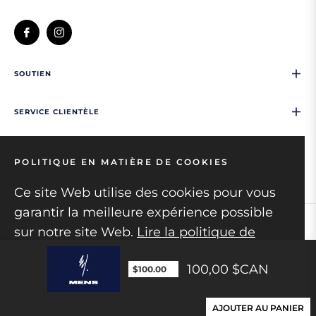
Fb
Ins
SOUTIEN
SERVICE CLIENTÈLE
NOUS CONTACTER
POLITIQUE EN MATIÈRE DE COOKIES
Ce site Web utilise des cookies pour vous
garantir la meilleure expérience possible
sur notre site Web.
Lire la politique de
Copyright © 2026
Mens collection.
All rights
confidentialité
reserved
100,00 $CAN
COMPRIS !
AJOUTER AU PANIER