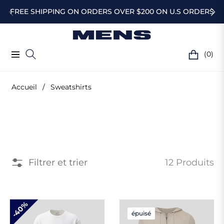
FREE SHIPPING ON ORDERS OVER $200 ON U.S ORDERS
(0)
Navigation
Chariot
Accueil
/
Sweatshirts
Collection
:
Filtrer et trier
12 Produits
Sweatshirts
40%
épuisé