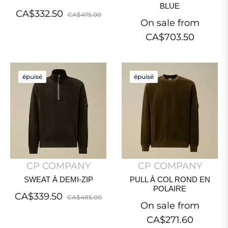
BLUE
Regular
Sale
CA$332.50
CA$475.00
On sale from
price
price
CA$703.50
épuisé
épuisé
CP COMPANY
CP COMPANY
SWEAT À DEMI-ZIP
PULL À COL ROND EN
POLAIRE
Regular
Sale
CA$339.50
CA$485.00
On sale from
price
price
CA$271.60