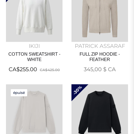
IKIJI
PATRICK ASSARAF
COTTON SWEATSHIRT -
FULL ZIP HOODIE -
WHITE
FEATHER
Regular
Sale
Prix
CA$255.00
345,00 $ CA
CA$425.00
price
price
normal
30%
épuisé