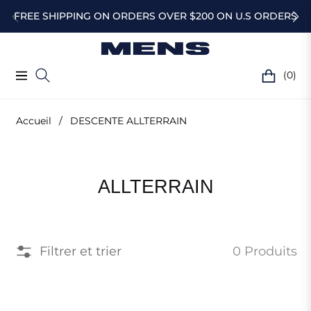
FREE SHIPPING ON ORDERS OVER $200 ON U.S ORDERS
(0)
Navigation
Chariot
Accueil
/
DESCENTE ALLTERRAIN
Collection
ALLTERRAIN
:
DESCENTE
Filtrer et trier
0 Produits